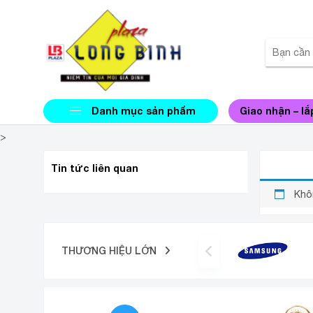
Danh mục sản phẩm
Giao nhận – lắ
>
NỒI C
Tin tức liên quan
Khô
THƯƠNG HIỆU LỚN