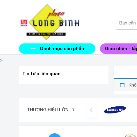
Danh mục sản phẩm
Giao nhận – lắ
>
NỒI C
Tin tức liên quan
Khô
THƯƠNG HIỆU LỚN