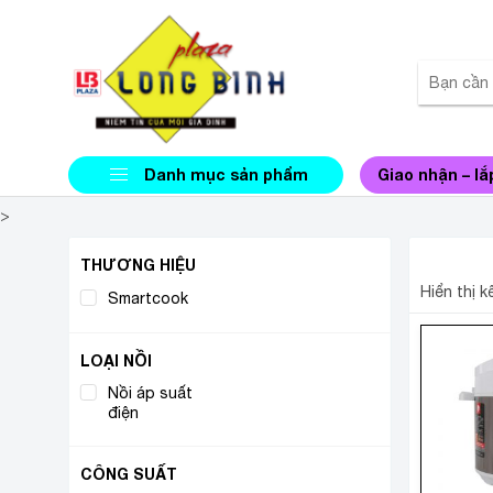
Danh mục sản phẩm
Giao nhận – lắ
>
NỒI Á
THƯƠNG HIỆU
Hiển thị 
Smartcook
(1)
LOẠI NỒI
Nồi áp suất
(1)
điện
CÔNG SUẤT