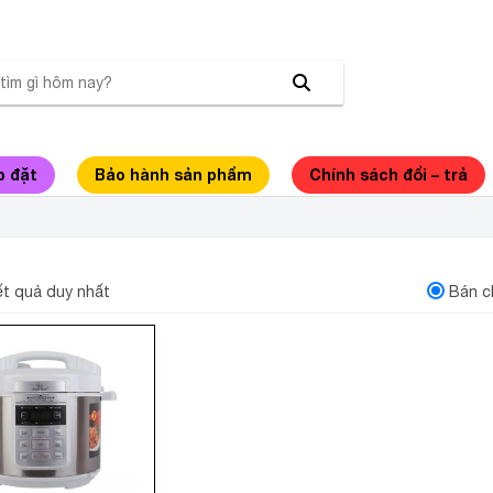
p đặt
Bảo hành sản phẩm
Chính sách đổi – trả
P SUẤT SMARTCOOK 6990
kết quả duy nhất
Bán c