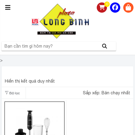
0
>
MÁY XAY CẦM TAY ĐA NĂNG BLUESTONE BLB 5251
Hiển thị kết quả duy nhất
Sắp xếp:
Bán chạy nhất
Bộ lọc