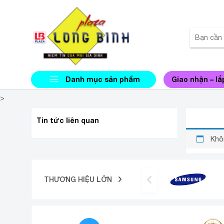
Danh mục sản phẩm
Giao nhận – lắ
>
MÁY S
Tin tức liên quan
Khô
THƯƠNG HIỆU LỚN