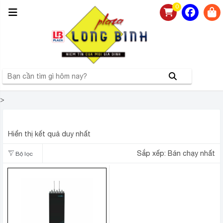
0
>
MÁY LỌC NƯỚC NÓNG LẠNH KAROFI KAD-L68
Hiển thị kết quả duy nhất
Sắp xếp:
Bán chạy nhất
Bộ lọc