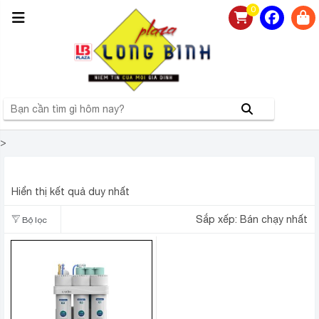
0
>
MÁY LỌC NƯỚC ĐỂ GẦM KAROFI KAQ-U05 PRO
Hiển thị kết quả duy nhất
Sắp xếp:
Bán chạy nhất
Bộ lọc