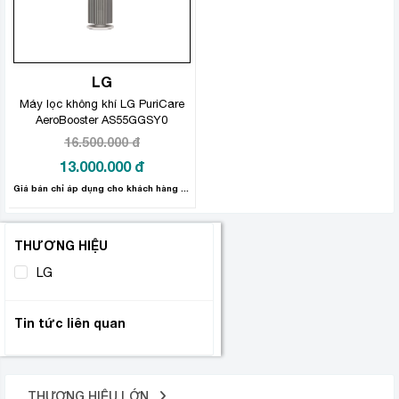
LG
Máy lọc không khí LG PuriCare
AeroBooster AS55GGSY0
16.500.000
đ
Giá
13.000.000
đ
gốc
Giá
Giá bán chỉ áp dụng cho khách hàng mua Online. Miễn phí giao hàng và Lắp đặt.
là:
hiện
16.500.000 đ.
tại
THƯƠNG HIỆU
là:
13.000.000 đ.
LG
(1)
Tin tức liên quan
THƯƠNG HIỆU LỚN