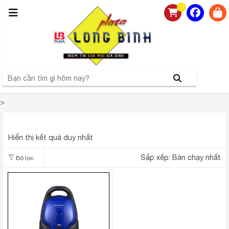
0
>
MÁY HÚT BỤI PANASONIC MC-CG371AN46
Hiển thị kết quả duy nhất
Sắp xếp:
Bán chạy nhất
Bộ lọc