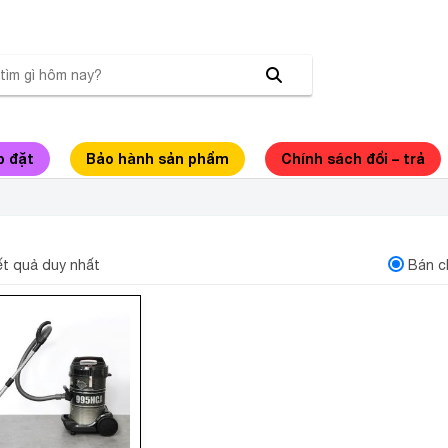
p đặt
Bảo hành sản phẩm
Chính sách đổi – trả
ÚT BỤI CÔNG NGHIỆP HITACHI CV-995HCA
kết quả duy nhất
Bán c