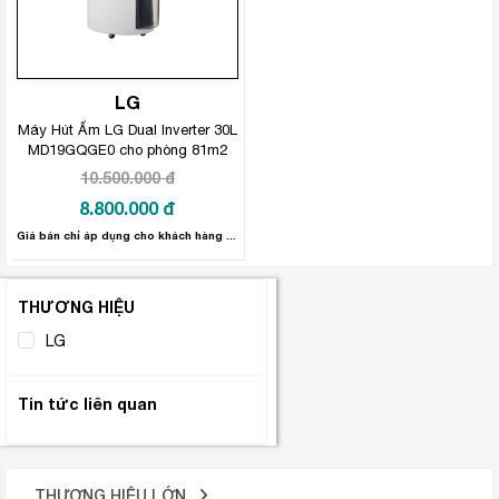
LG
Máy Hút Ẩm LG Dual Inverter 30L
MD19GQGE0 cho phòng 81m2
10.500.000
đ
Giá
8.800.000
đ
gốc
Giá
Giá bán chỉ áp dụng cho khách hàng mua Online. Miễn phí giao hàng và Lắp đặt.
là:
hiện
10.500.000 đ.
tại
THƯƠNG HIỆU
là:
8.800.000 đ.
LG
(1)
Tin tức liên quan
THƯƠNG HIỆU LỚN