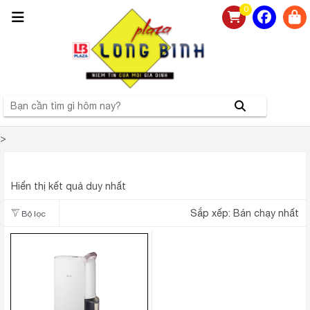
0
>
MÁY HÚT ẨM LG MD19GQSE0
Hiển thị kết quả duy nhất
Sắp xếp:
Bán chạy nhất
Bộ lọc