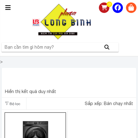
0
>
MÁY GIẶT ELECTROLUX ULTIMATECARE 700
INVERTER 11 KG EWF1143R7SC
Hiển thị kết quả duy nhất
Sắp xếp:
Bán chạy nhất
Bộ lọc