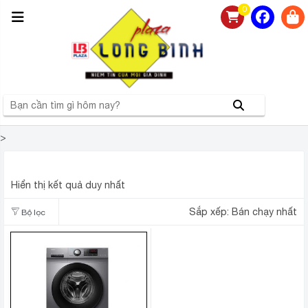
0
>
MÁY GIẶT AQUA 9 KG AQD-A951G S
Hiển thị kết quả duy nhất
Sắp xếp:
Bán chạy nhất
Bộ lọc