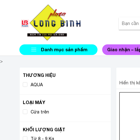
Danh mục sản phẩm
Giao nhận – lắ
>
MÁY G
THƯƠNG HIỆU
Hiển thị 
AQUA
(1)
LOẠI MÁY
Cửa trên
(1)
KHỐI LƯỢNG GIẶT
Từ 8 - 9 Kg