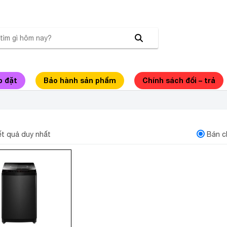
p đặt
Bảo hành sản phẩm
Chính sách đổi – trả
IẶT AQUA 8 KG AWM8-316K(B)
kết quả duy nhất
Bán c