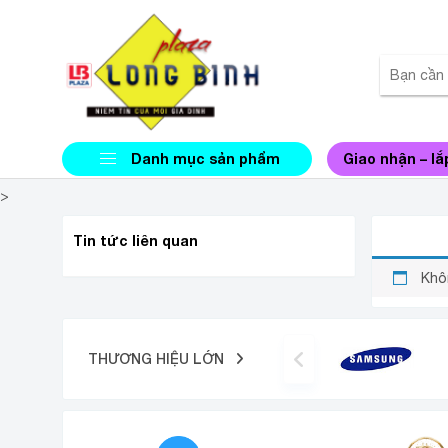
Danh mục sản phẩm
Giao nhận – lắ
>
MÁY GI
Tin tức liên quan
Khô
THƯƠNG HIỆU LỚN