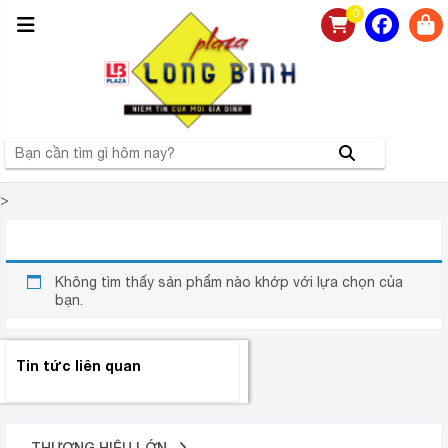
0
>
LÒ VI SÓNG INVERTER PANASONIC NN-GD371MYUE
Không tìm thấy sản phẩm nào khớp với lựa chọn của
bạn.
Tin tức liên quan
THƯƠNG HIỆU LỚN