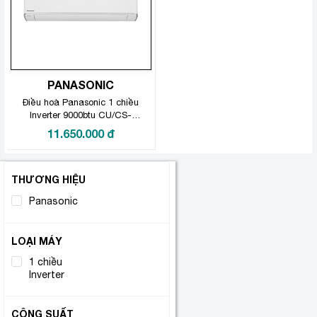
PANASONIC
Điều hoà Panasonic 1 chiều
Inverter 9000btu CU/CS-
XU9ZKH-8
11.650.000
đ
THƯƠNG HIỆU
Panasonic
(1)
LOẠI MÁY
1 chiều
(1)
Inverter
CÔNG SUẤT