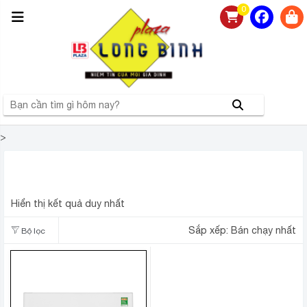
0
>
ĐIỀU HOÀ PANASONIC 1 CHIỀU INVERTER 9000BTU
CU/CS-XU9ZKH-8
Hiển thị kết quả duy nhất
Sắp xếp:
Bán chạy nhất
Bộ lọc