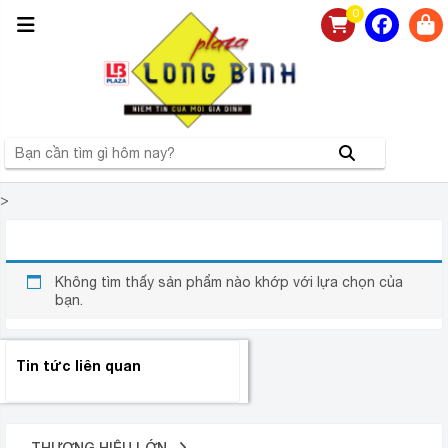
0
>
ĐIỀU HÒA CASPER LC-18FS32 1 CHIỀU 18000BTU
Không tìm thấy sản phẩm nào khớp với lựa chọn của
bạn.
Tin tức liên quan
THƯƠNG HIỆU LỚN