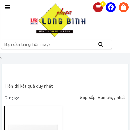
0
>
ĐIỀU HÒA CASPER 24000BTU 2 CHIỀU INVERTER GH-
24IS33
Hiển thị kết quả duy nhất
Sắp xếp:
Bán chạy nhất
Bộ lọc