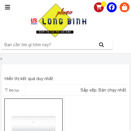
0
>
ĐIỀU HOÀ AQUA 1 CHIỀU 12000BTU AQA-KCR12PA
Hiển thị kết quả duy nhất
Sắp xếp:
Bán chạy nhất
Bộ lọc