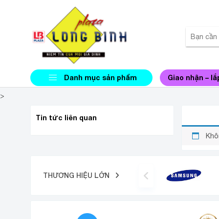
Danh mục sản phẩm
Giao nhận – lắ
>
CÂY N
Tin tức liên quan
Khô
THƯƠNG HIỆU LỚN