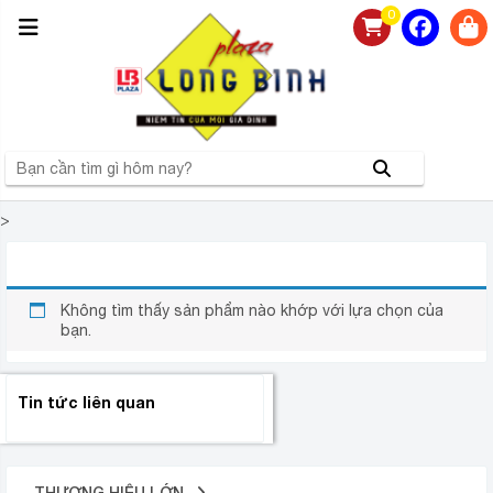
0
>
BÌNH NÓNG LẠNH ARISTON AN2 30R 2.5 FE 30 LÍT
Không tìm thấy sản phẩm nào khớp với lựa chọn của
bạn.
Tin tức liên quan
THƯƠNG HIỆU LỚN