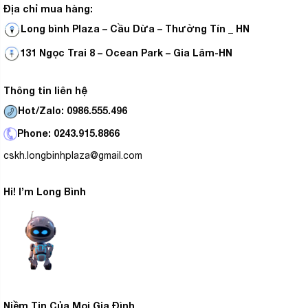
Địa chỉ mua hàng:
Long bình Plaza – Cầu Dừa – Thường Tín _ HN
131 Ngọc Trai 8 – Ocean Park – Gia Lâm-HN
Thông tin liên hệ
Hot/Zalo: 0986.555.496
Phone: 0243.915.8866
cskh.longbinhplaza@gmail.com
Hi! I’m Long Bình
Niềm Tin Của Mọi Gia Đình