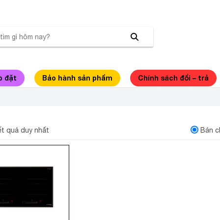
p đặt
Bảo hành sản phẩm
Chính sách đổi – trả
Ừ 2 VÙNG NẤU KOCHER DI-221
kết quả duy nhất
Bán c