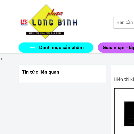
Danh mục sản phẩm
Giao nhận – lắ
>
BẾP T
Tin tức liên quan
Hiển thị 