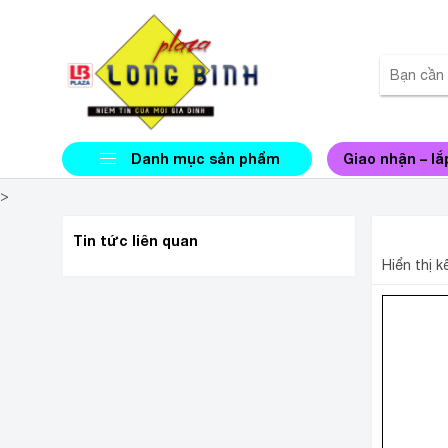
Danh mục sản phẩm
Giao nhận – lắ
>
BÀN Ủ
Tin tức liên quan
Hiển thị 