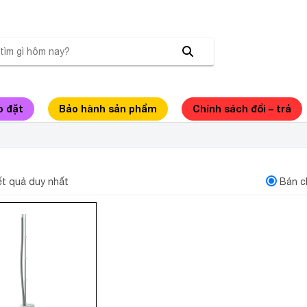
p đặt
Bảo hành sản phẩm
Chính sách đổi – trả
I HƠI NƯỚC ĐỨNG PHILIPS STE1010/70
kết quả duy nhất
Bán c