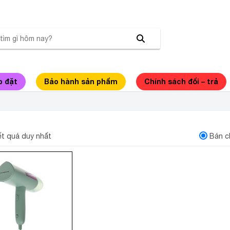
p đặt
Bảo hành sản phẩm
Chính sách đổi – trả
I HƠI NƯỚC CẦM TAY PHILIPS STH3010 1090
kết quả duy nhất
Bán c