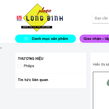
Danh mục sản phẩm
Giao nhận – lắ
>
BÀN Ủ
THƯƠNG HIỆU
Hiển thị 
Philips
(1)
Tin tức liên quan