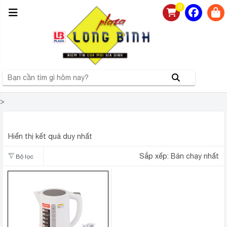
0
>
ẤM SIÊU TỐC SHARP 1.7L EKJ-17VPS-WH
Hiển thị kết quả duy nhất
Sắp xếp:
Bán chạy nhất
Bộ lọc