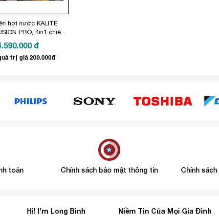
iên hơi nước KALITE
SION PRO, 4in1 chiên,
ớng, rã đông, 20 lít
4.590.000
đ
uà trị giá 200.000đ
nh toán
Chính sách bảo mật thông tin
Chính sách
Hi! I’m Long Bình
Niềm Tin Của Mọi Gia Đình