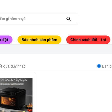
p đặt
Bảo hành sản phẩm
Chính sách đổi – trả
HIÊN
kết quả duy nhất
Bán c