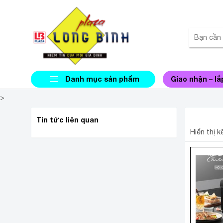
Danh mục sản phẩm
Giao nhận – lắ
>
4IN1 C
Tin tức liên quan
Hiển thị 