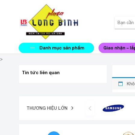
Danh mục sản phẩm
Giao nhận – lắ
>
SUNHO
Tin tức liên quan
Khô
THƯƠNG HIỆU LỚN