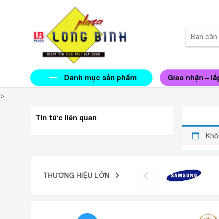
Danh mục sản phẩm
Giao nhận – lắ
>
PICEN
Tin tức liên quan
Khô
THƯƠNG HIỆU LỚN