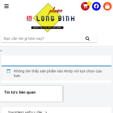
0
>
MÁY LỌC KHÔNG KHÍ DƯỚI 60M²
Không tìm thấy sản phẩm nào khớp với lựa chọn của
bạn.
Tin tức liên quan
THƯƠNG HIỆU LỚN