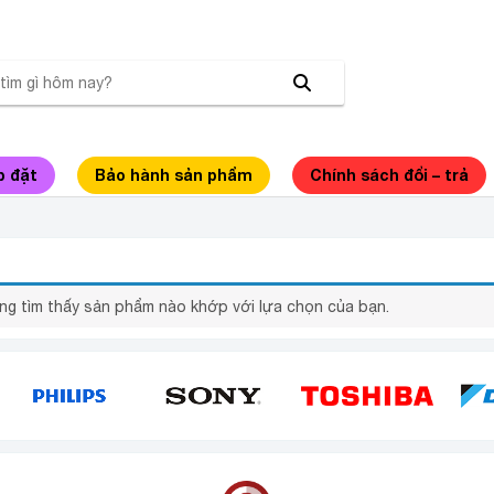
p đặt
Bảo hành sản phẩm
Chính sách đổi – trả
ÚT BỤI PANASONIC MC-CL789RN49
ng tìm thấy sản phẩm nào khớp với lựa chọn của bạn.