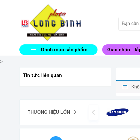
Danh mục sản phẩm
Giao nhận – lắ
>
MÁY H
Tin tức liên quan
Khô
THƯƠNG HIỆU LỚN