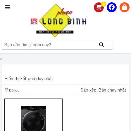
0
>
MÁY GIẶT AQUA AQD-DW1100J.BK INVERTER 11 KG
Hiển thị kết quả duy nhất
Sắp xếp:
Bán chạy nhất
Bộ lọc