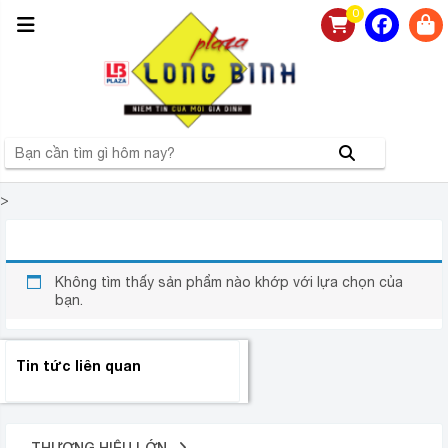
0
>
ẤM SIÊU TỐC ELMICH KEE-0697
Không tìm thấy sản phẩm nào khớp với lựa chọn của
bạn.
Tin tức liên quan
THƯƠNG HIỆU LỚN